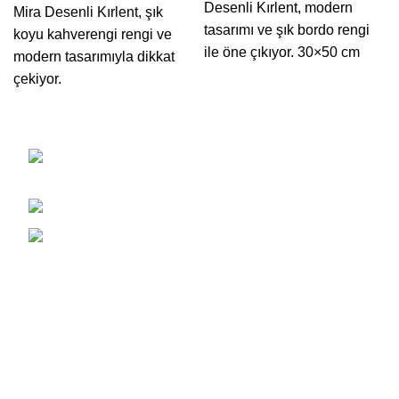
Desenli Kırlent, modern
Mira Desenli Kırlent, şık
tasarımı ve şık bordo rengi
koyu kahverengi rengi ve
ile öne çıkıyor. 30×50 cm
modern tasarımıyla dikkat
çekiyor.
Gülük Mah. Göllü Sk. Alphan Lapis Plaza
No:7 Kat: 10 Daire: 37 Melikgazi/Kayseri
Telefon: 0850 259 76 46
Mail: info@sezyon.com
Önemli Bilgiler
Teslimat Koşulları
Üyelik Sözleşmesi
Satış Sözleşmesi