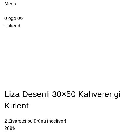
Menü
0
öğe
0
₺
Tükendi
Liza Desenli 30×50 Kahverengi
Kırlent
2
Ziyaretçi bu ürünü inceliyor!
289
₺