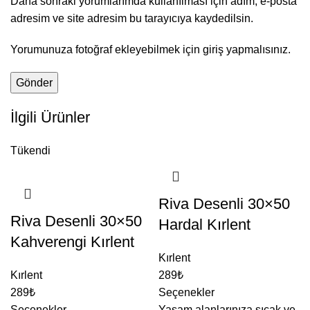
Daha sonraki yorumlarımda kullanılması için adım, e-posta
adresim ve site adresim bu tarayıcıya kaydedilsin.
Yorumunuza fotoğraf ekleyebilmek için giriş yapmalısınız.
İlgili Ürünler
Tükendi
Riva Desenli 30×50
Riva Desenli 30×50
Hardal Kırlent
Kahverengi Kırlent
Kırlent
Kırlent
289
₺
289
₺
Seçenekler
Seçenekler
Yaşam alanlarınıza sıcak ve