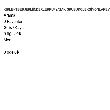
KIRLENT
BERJER
MINDERLER
PUF
YATAK GRUBU
KOLEKSIYONLAR
EV
Arama
0
Favoriler
Giriş / Kayıt
0
öğe
/
0
₺
Menü
0
öğe
0
₺