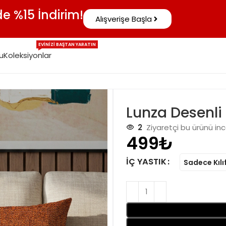
e %15 İndirim!
Alışverişe Başla
EVINIZI BAŞTAN YARATIN
u
Koleksiyonlar
Lunza Desenli 3
2
Ziyaretçi bu ürünü inc
₺
İÇ YASTIK
Sadece Kılı