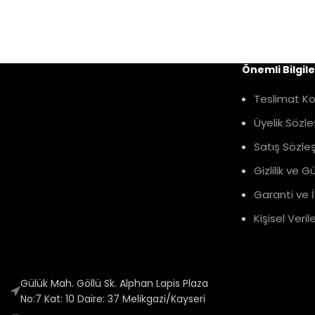
Önemli Bilgile
Teslimat Koş
Üyelik Sözl
Satış Sözle
Gizlilik ve G
Garanti ve İ
Kişisel Veri
Gülük Mah. Göllü Sk. Alphan Lapis Plaza
No:7 Kat: 10 Daire: 37 Melikgazi/Kayseri