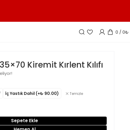
0
/
0
₺
5×70 Kiremit Kırlent Kılıfı
eliyor!
f
İç Yastık Dahil (+₺ 90.00)
Temizle
Sepete Ekle
Hemen Al