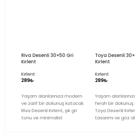
Toya Desenli 30×50 Yeşil
Mira Desenli 30×5
Kırlent
Kırlent
Kırlent
Kırlent
₺
₺
Seçenekler
Seçenekler
dern
Yaşam alanlarınıza doğal ve
Yaşam alanlarını
tacak
ferah bir dokunuş katacak
zarif bir dokunuş 
ri
Toya Desenli Kırlent, modern
Desenli Kırlent, şık
tasarımı ve göz alıcı yeşil tonu
ve modern tasarı
. 30×50
ile öne
çıkıyor.