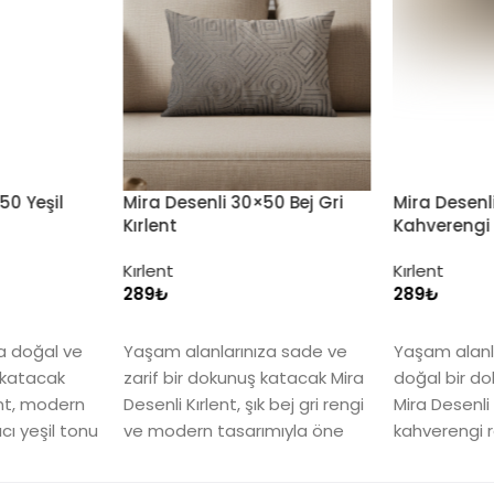
0 Bej Gri
Mira Desenli 30×50 Açık
Mira Desenl
Kahverengi Kırlent
Kırlent
Kırlent
Kırlent
₺
₺
Seçenekler
Seçenekler
za sade ve
Yaşam alanlarınıza sıcak ve
Yaşam alanl
katacak Mira
doğal bir dokunuş katacak
ferah bir d
 bej gri rengi
Mira Desenli Kırlent, zarif açık
Mira Desenli
mıyla öne
kahverengi rengi ve modern
tasarımı ve g
tasarımıyla öne çıkıyor.
ile öne