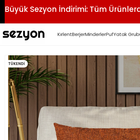
Büyük Sezyon İndirimi: Tüm Ürünlerd
Kırlent
Berjer
Minderler
Puf
Yatak Grub
TÜKENDI