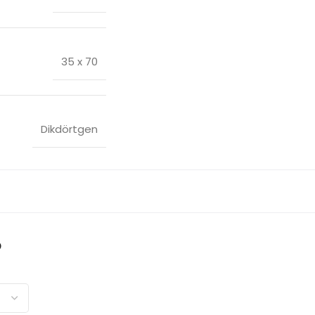
35 x 70
Dikdörtgen
p