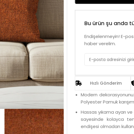
Bu ürün şu anda tü
Endişelenmeyin! E-post
haber verelim.
Hızlı Gönderim
Modern dekorasyonunuza ş
Polyester Pamuk karışımı
Hassas yıkama ayarı ve 
sayesinde kolayca temi
endişesi olmadan kullanı