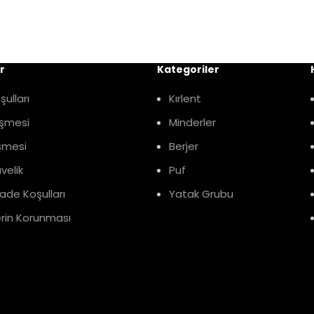
r
Kategoriler
ulları
Kırlent
eşmesi
Minderler
şmesi
Berjer
üvelik
Puf
ade Koşulları
Yatak Grubu
lerin Korunması