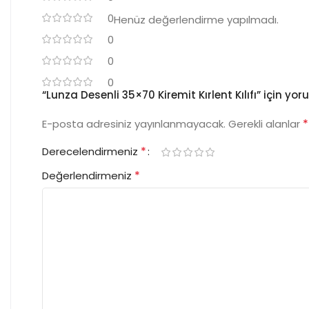
0
Henüz değerlendirme yapılmadı.
0
0
0
“Lunza Desenli 35×70 Kiremit Kırlent Kılıfı” için yor
*
E-posta adresiniz yayınlanmayacak.
Gerekli alanlar
*
Derecelendirmeniz
*
Değerlendirmeniz