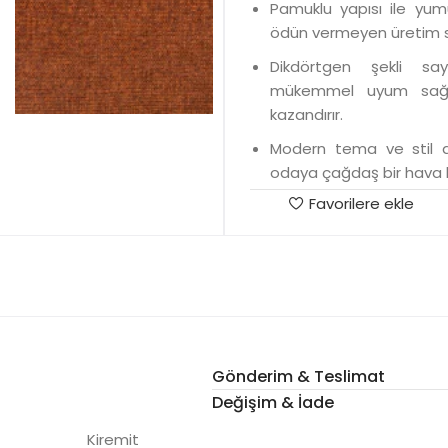
Pamuklu yapısı ile yumu
ödün vermeyen üretim sü
Dikdörtgen şekli say
mükemmel uyum sağlar
kazandırır.
Modern tema ve stil anl
odaya çağdaş bir hava k
Favorilere ekle
Gönderim & Teslimat
Değişim & İade
Kiremit