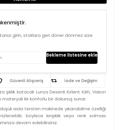
kenmiştir.
anızı girin, stoklara geri döner dönmez size
Bekleme listesine ekle
Güvenli Alışveriş
İade ve Değişim
ıklık katacak Lunza Desenli Kırlent Kılıfı, Viskon
 materyali ile konforlu bir dokunuş sunar.
düşük ısıda tersten makinede yıkanabilme özelliği
zlenebilir; böylece kırışıklık veya renk solması
mınıza devam edebilirsiniz.