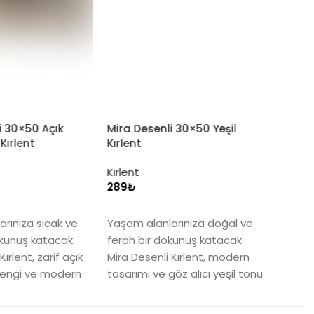
i 30×50 Yeşil
Riva Desenli 30×50 Zeytin
Grisi Kırlent
Kırlent
₺
Seçenekler
arınıza doğal ve
Yaşam alanlarınıza doğal ve
okunuş katacak
sofistike bir hava katacak
 Kırlent, modern
Riva Desenli Kırlent, benzersiz
öz alıcı yeşil tonu
zeytin grisi rengi ve modern
tasarımıyla öne çıkıyor.