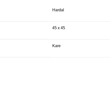
Hardal
45 x 45
Kare