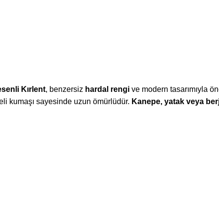
senli Kırlent
, benzersiz
hardal rengi
ve modern tasarımıyla öne
iteli kumaşı sayesinde uzun ömürlüdür.
Kanepe, yatak veya ber