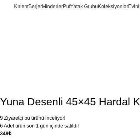
Kırlent
Berjer
Minderler
Puf
Yatak Grubu
Koleksiyonlar
Evini
Yuna Desenli 45×45 Hardal Kı
9
Ziyaretçi bu ürünü inceliyor!
6
Adet ürün son 1 gün içinde satıldı!
₺