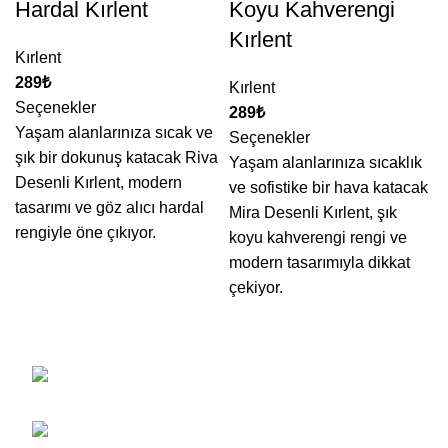
Hardal Kırlent
Koyu Kahverengi
Kırlent
Kırlent
₺
Kırlent
Seçenekler
₺
Yaşam alanlarınıza sıcak ve
Seçenekler
şık bir dokunuş katacak Riva
Yaşam alanlarınıza sıcaklık
Desenli Kırlent, modern
ve sofistike bir hava katacak
tasarımı ve göz alıcı hardal
Mira Desenli Kırlent, şık
rengiyle öne çıkıyor.
koyu kahverengi rengi ve
modern tasarımıyla dikkat
çekiyor.
Gülük Mah. Göllü Sk. Alphan Lapis Plaza
No:7 Kat: 10 Daire: 37 Melikgazi/Kayseri
Telefon: 0850 259 76 46