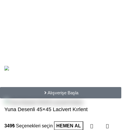
Ödeme
Karşılaştır
Kolay İade
Kargom Nerede ?
©
2025
Sezyon
Tüm hakları saklıdır.
Designed & Developed by
Ensistem
Büyük Sezyon İndirimi: Tüm Ürünlerde
%15 İndirim!
Alışverişe Başla
Yuna Desenli 45×45 Lacivert Kırlent
Seçenekleri seçin
HEMEN AL